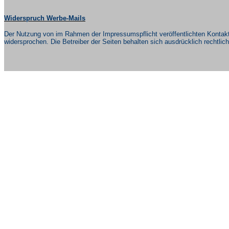
Widerspruch Werbe-Mails
Der Nutzung von im Rahmen der
Impressumspflicht
veröffentlichten Kontak
widersprochen. Die Betreiber der Seiten behalten sich ausdrücklich rechtli